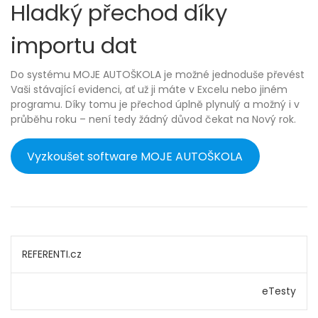
Hladký přechod díky
importu dat
Do systému MOJE AUTOŠKOLA je možné jednoduše převést
Vaši stávající evidenci, ať už ji máte v Excelu nebo jiném
programu. Díky tomu je přechod úplně plynulý a možný i v
průběhu roku – není tedy žádný důvod čekat na Nový rok.
Vyzkoušet software MOJE AUTOŠKOLA
Navigace
REFERENTI.cz
pro
eTesty
příspěvek