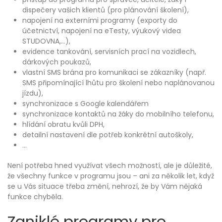
dispečery vašich klientů (pro plánování školení),
napojení na externími programy (exporty do
účetnictví, napojení na eTesty, výukový videa
STUDOVNA,…),
evidence tankování, servisních prací na vozidlech,
dárkových poukazů,
vlastní SMS brána pro komunikaci se zákazníky (např.
SMS připomínající lhůtu pro školení nebo naplánovanou
jízdu),
synchronizace s Google kalendářem
synchronizace kontaktů na žáky do mobilního telefonu,
hlídání obratu kvůli DPH,
detailní nastavení dle potřeb konkrétní autoškoly,
…
Není potřeba hned využívat všech možností, ale je důležité,
že všechny funkce v programu jsou – ani za několik let, když
se u Vás situace třeba změní, nehrozí, že by Vám nějaká
funkce chyběla.
Zaniklé programy pro