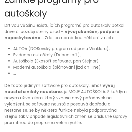
autoškoly
Drtivou většinu existujících programů pro autoškoly potkal
dříve či později stejný osud –
vývoj ukončen, podpora
neposkytována…
Zde jen namátkou některé z nich:
AUTO5 (DOSovský program od pana Winklera),
Evidence autoškoly (Dubensoft),
Autoškola (Ekosoft software, pan Štejnar),
Moderní autoškola (plánování jízd on-line),
…
De facto jediným software pro autoškoly, jehož
vývoj
neustal a nikdy neustane
, je MOJE AUTOŠKOLA. S každým
novým uživatelem, který vznese nový požadavek na
vylepšení, se software neustále posouvá dopředu a
nestane se, že by některá funkce nebyla podporována.
Stejně tak v případě legislativních změn se příslušné úpravy
promítnou do programu velmi rychle.