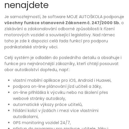
nenajdete
Je samozřejmostí, že software MOJE AUTOŠKOLA podporuje
všechny funkce stanovené Zákonem č. 247/2000 Sb.
o
získávání a zdokonalování odborné způsobilosti k řízení
motorových vozidel a související legislativy. Nad rámec
toho je zde k dispozici celá řada funkcí pro podporu
podnikatelské stránky věci.
Celý systém je odladěn do posledního detailu a obsahuje i
funkce pro nejnáročnější zákazníky, kteří chtějí posouvat
obor autoškolství dopředu, např.:
vlastní mobilní aplikace pro iOS, Android i Huawei,
podpora on-line plánování jízd učiteli a žáky,
on-line přihláška k výcviku nebo na školení přes
webové stránky autoškoly,
automatické výkazy práce učitelů,
hlídání kolizí v jízdách i mezi více vlastními
autoškolami,
GPS monitoring vozidel 24/7,
přístup do programu pro správce, učitele, žáky i