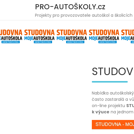
Skip
PRO-AUTOŠKOLY.cz
to
content
Projekty pro provozovatele autoškol a školicích
STUDOV
Nabídka autoškolský
často zastaralá a 
on-line projektu
ST
k výuce
na jednom 