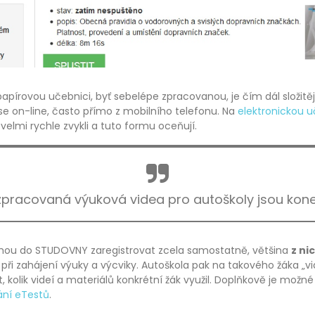
papírovou učebnici, byť sebelépe zpracovanou, je čím dál složitější
se on-line, často přímo z mobilního telefonu. Na
elektronickou u
 velmi rychle zvykli a tuto formu oceňují.
pracovaná výuková videa pro autoškoly jsou kon
ohou do STUDOVNY zaregistrovat zcela samostatně, většina
z ni
při zahájení výuky a výcviky. Autoškola pak na takového žáka „vi
t, kolik videí a materiálů konkrétní žák využil. Doplňkově je možn
ání eTestů
.