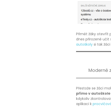
Přimět žáky otevřít 
dnes přirozené učit 
autoškoly
si tak žáci
Moderně z
Přestože se žáci m
přímo v autoškole
kdykoliv zkontrolova
aplikaci k
procvičov