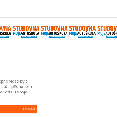
upná videa byla
la až s příchodem
le i další
zdroje