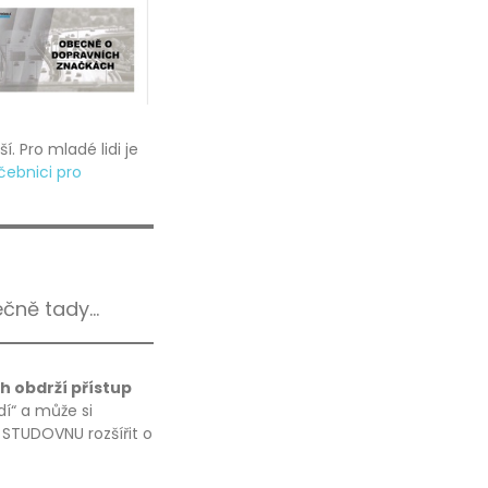
. Pro mladé lidi je
čebnici pro
ečně tady…
ch obdrží přístup
dí“ a může si
é STUDOVNU rozšířit o