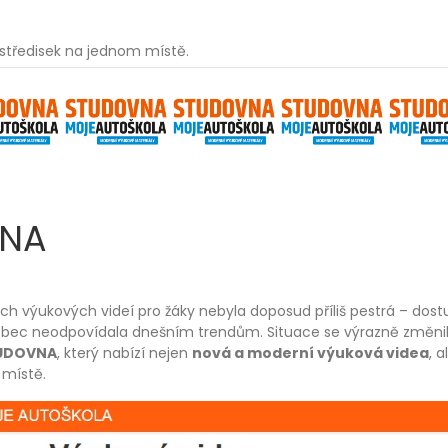
 středisek na jednom místě.
NA
ch výukových videí pro žáky nebyla doposud příliš pestrá – dost
vůbec neodpovídala dnešním trendům. Situace se výrazně změni
UDOVNA
, který nabízí nejen
nová a moderní výuková videa
, a
místě.