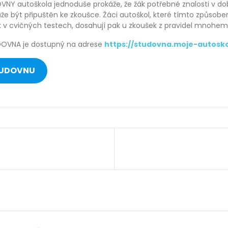
NY autoškola jednoduše prokáže, že žák potřebné znalosti v d
že být připuštěn ke zkoušce. Žáci autoškol, které tímto způsobe
 v cvičných testech, dosahují pak u zkoušek z pravidel mnohem 
DOVNA je dostupný na adrese
https://studovna.moje-autosko
TUDOVNU
e
k