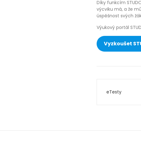
Díky funkcím STUDOV
výcviku má, a že mů
úspěšnost svých žák
Výukový portál STU
Vyzkoušet S
Navigac
eTesty
pro
příspěve